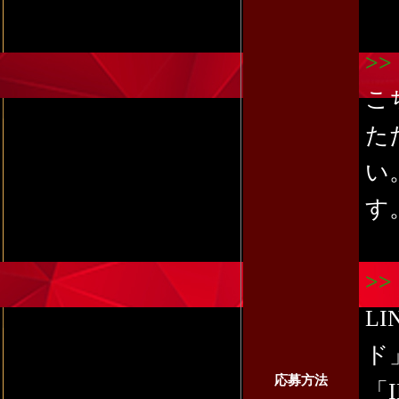
>
こ
た
い
す
>
L
ド
応募方法
「