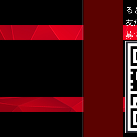
る
友
募