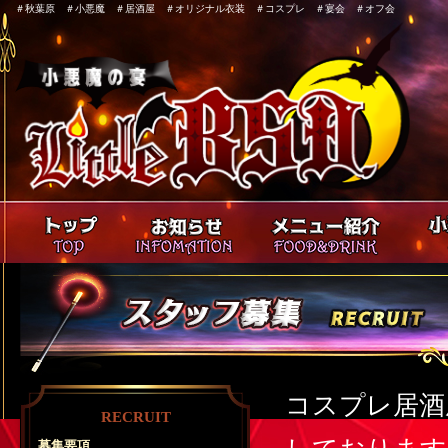
＃秋葉原 ＃小悪魔 ＃居酒屋 ＃オリジナル衣装 ＃コスプレ ＃宴会 ＃オフ会
コスプレ居酒屋
RECRUIT
募集要項