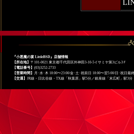
LIN
『小悪魔の宴 LittleBSD』店舗情報
【所在地】
〒101-0021 東京都千代田区外神田3-10-5イサミヤ第3ビル3Ｆ
【電話番号】
(03)3252-2733
【営業時間】
月･水･木 18:00〜23:00/金･土･祝前日 18:00〜翌5:00/日･祝日最
【交通】
JR線・日比谷線・TX線「秋葉原」駅5分／銀座線「末広町」駅3分