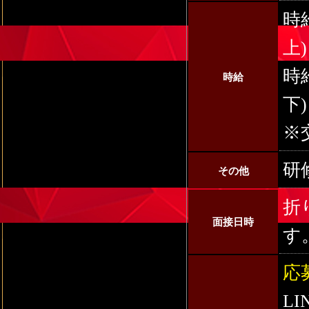
時
上)
時
時給
下)
※
研
その他
折
面接日時
す
応
L