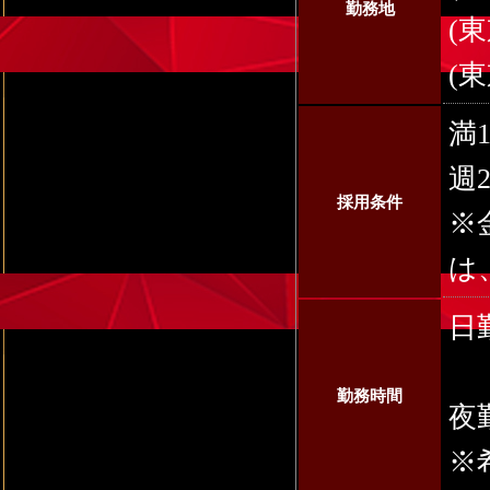
勤務地
(
(
満
週
採用条件
※
は
日勤
1
勤務時間
夜
※