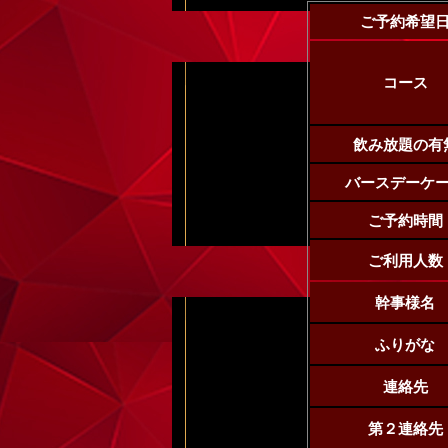
ご予約希望
コース
飲み放題の有
バースデーケ
ご予約時間
ご利用人数
幹事様名
ふりがな
連絡先
第２連絡先