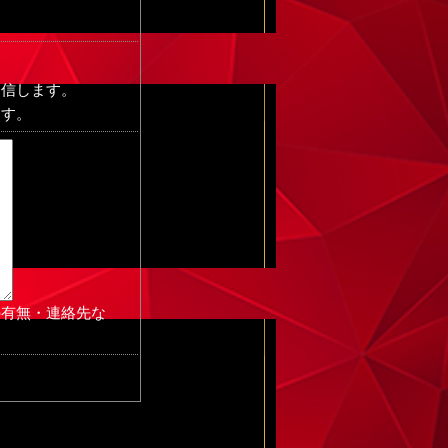
送信します。
ます。
の有無・連絡先な